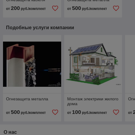
200
500
от
руб./комплект
от
руб./комплект
Подобные услуги компании
Огнезащита металла
Монтаж электрики жилого
Ог
дома
500
100
от
руб./комплект
от
руб./комплект
от
О нас