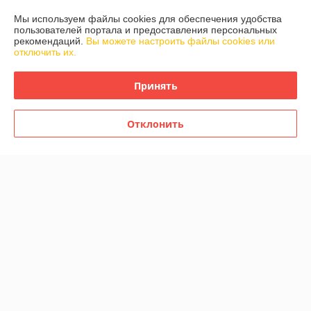
Мы используем файлы cookies для обеспечения удобства
Доставка и оплата
пользователей портала и предоставления персональных
рекомендаций.
Вы можете настроить файлы cookies или
отключить их.
График работы
Принять
Полная версия сайта
Политика обработки cookies
Отклонить
Сайт создан на платформе Deal.by
Информация для покупателя
Юридическое лицо:
ООО "БелМонтажСистемы"
224022, г.Брест, ул.Суворова, д.104, общ.2, пом. 53
Регистрационный номер ЕГР: 290948966
УНП: 290948966
Регистрационный орган: Администрация Московского района г. Бреста