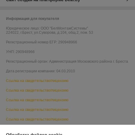
Информация для покупателя
Юридическое лицо:
ООО "БелМонтажСистемы"
224022, г.Брест, ул.Суворова, д.104, общ.2, пом. 53
Регистрационный номер ЕГР: 290948966
УНП: 290948966
Регистрационный орган: Администрация Московского района г. Бреста
Дата регистрации компании: 04.03.2010
Ссылка на свидетельство/лицензию
Ссылка на свидетельство/лицензию
Ссылка на свидетельство/лицензию
Ссылка на свидетельство/лицензию
Ссылка на свидетельство/лицензию
Ссылка на свидетельство/лицензию
Обработка файлов cookie