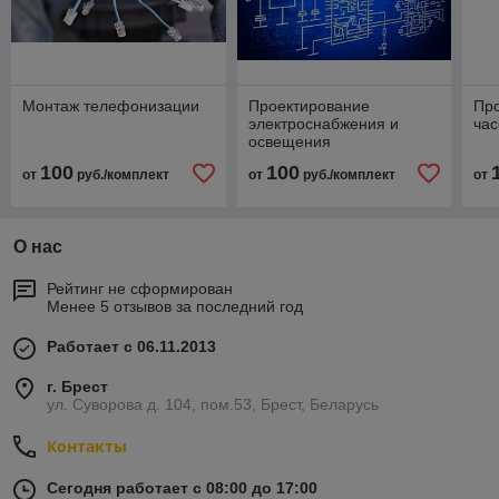
Монтаж телефонизации
Проектирование
Про
электроснабжения и
ча
освещения
100
100
от
руб./комплект
от
руб./комплект
от
О нас
Рейтинг не сформирован
Менее 5 отзывов за последний год
Работает с 06.11.2013
г. Брест
ул. Суворова д. 104, пом.53, Брест, Беларусь
Контакты
Сегодня работает с 08:00 до 17:00